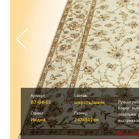
Артикул:
Состав:
B7-04-02
шерсть/шелк
Ручная рабо
Ковер вып
Страна:
Размер:
золотыми 
Индия
247x302см
выстрижко
ЦЕНА:
5